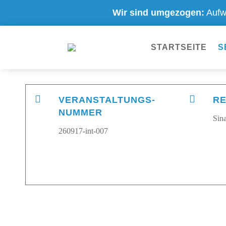
Wir sind umgezogen:
Aufw
STARTSEITE
S


VERANSTALTUNGS-
RE
NUMMER
Sin
260917-int-007